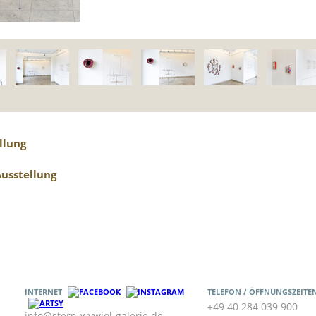
llung
Ausstellung
INTERNET
TELEFON / ÖFFNUNGSZEITE
+49 40 284 039 900
info@stern-wywiol-galerie.de