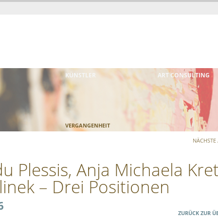
KÜNSTLER
ART CONSULTING
VERGANGENHEIT
NÄCHSTE
du Plessis, Anja Michaela Kret
linek – Drei Positionen
6
ZURÜCK ZUR Ü