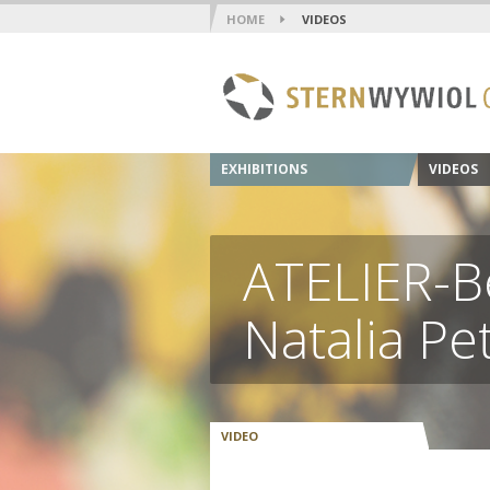
HOME
VIDEOS
EXHIBITIONS
VIDEOS
ATELIER-B
Natalia Pe
VIDEO